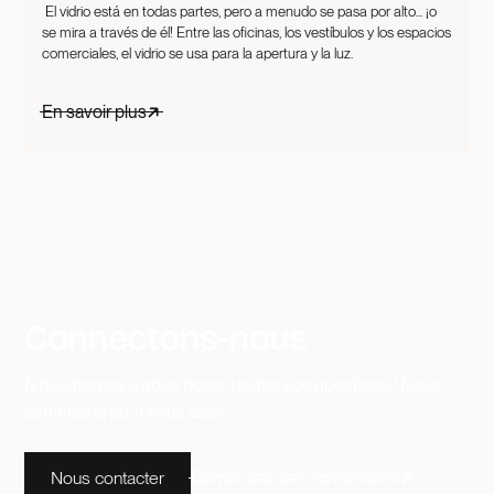
‍ El vidrio está en todas partes, pero a menudo se pasa por alto... ¡o
se mira a través de él! Entre las oficinas, los vestíbulos y los espacios
comerciales, el vidrio se usa para la apertura y la luz.
En savoir plus
Connectons-nous
N'hésitez pas à nous poser toutes vos questions ! Nous
sommes là pour vous aider.
Nous contacter
Demandez des échantillons