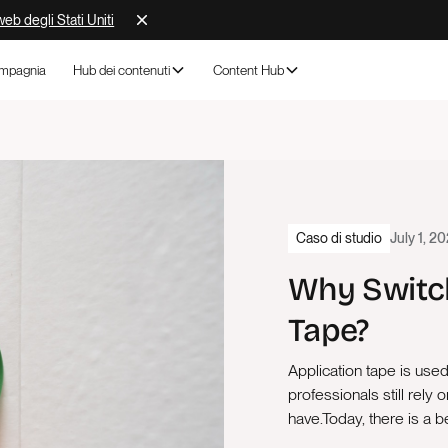
 web degli Stati Uniti
mpagnia
Hub dei contenuti
Content Hub
Caso di studio
July 1, 2
Why Switch
Tape?
Application tape is use
professionals still rely
have.Today, there is a be