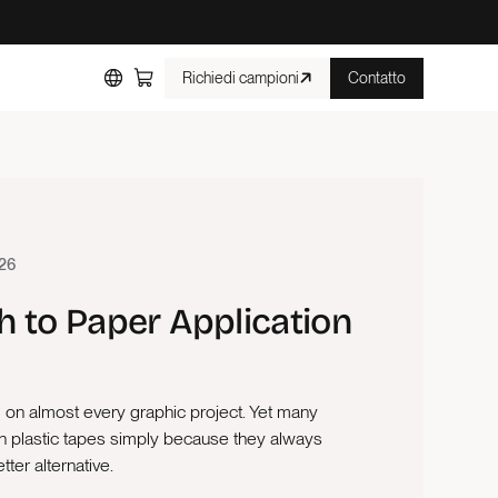
Richiedi campioni
Contatto
026
 to Paper Application
d on almost every graphic project. Yet many
 on plastic tapes simply because they always
tter alternative.