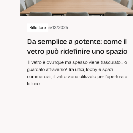
Riflettore
5/12/2025
2
1 min di lettura
Da semplice a potente: come il
vetro può ridefinire uno spazio
‍ Il vetro è ovunque ma spesso viene trascurato... o
guardato attraverso! Tra uffici, lobby e spazi
commerciali, il vetro viene utilizzato per l'apertura e
la luce.