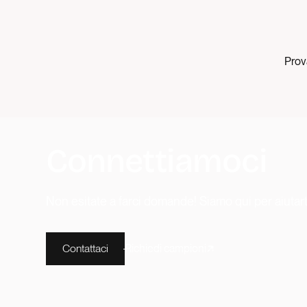
Prova
Connettiamoci
Non esitate a farci domande! Siamo qui per aiutart
Contattaci
Richiedi campioni