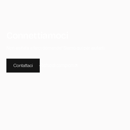
Connettiamoci
Non esitate a farci domande! Siamo qui per aiutarti
Contattaci
Richiedi campioni
Rappresentata in EMEA da Fourbases