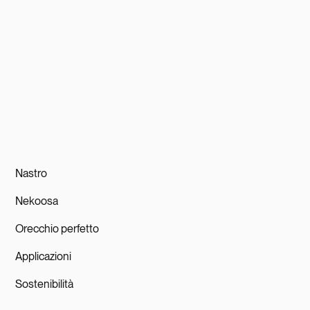
info@fourbases.eu
+32 9 216 67 00
9880 Aalter - Belgio
Visita
Quattro basi
oppure seguici
Linkedin
Nastro
Nekoosa
Orecchio perfetto
Applicazioni
Sostenibilità